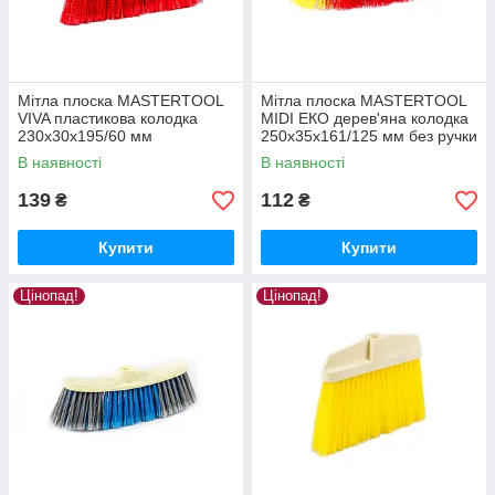
Мітла плоска MASTERTOOL
Мітла плоска MASTERTOOL
VIVA пластикова колодка
MIDI ЕКО дерев'яна колодка
230х30х195/60 мм
250х35х161/125 мм без ручки
розпушена без ручки 14-6529
14-6352
В наявності
В наявності
139
112
₴
₴
Купити
Купити
Цінопад!
Цінопад!