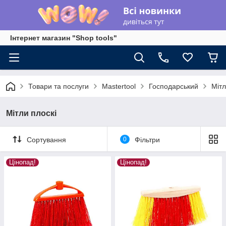
Інтернет магазин "Shop tools"
Товари та послуги
Mastertool
Господарський
Мітл
Мітли плоскі
Сортування
0
Фільтри
Цінопад!
Цінопад!