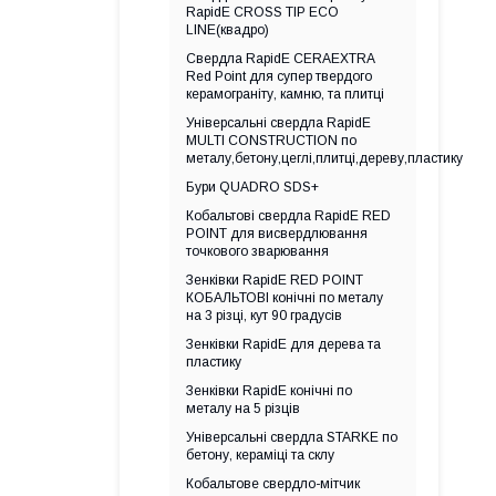
RapidE CROSS TIP ECO
LINE(квадро)
Свердла RapidE CERAEXTRA
Red Point для супер твердого
керамограніту, камню, та плитці
Універсальні свердла RapidE
MULTI CONSTRUCTION по
металу,бетону,цеглі,плитці,дереву,пластику
Бури QUADRO SDS+
Кобальтові свердла RapidE RED
POINT для висвердлювання
точкового зварювання
Зенківки RapidE RED POINT
КОБАЛЬТОВІ конічні по металу
на 3 різці, кут 90 градусів
Зенківки RapidE для дерева та
пластику
Зенківки RapidE конічні по
металу на 5 різців
Універсальні свердла STARKE по
бетону, кераміці та склу
Кобальтове свердло-мітчик