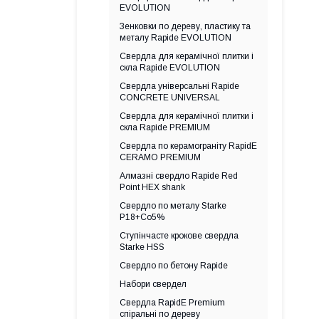
EVOLUTION
Зенковки по дереву, пластику та
металу Rapide EVOLUTION
Свердла для керамічної плитки і
скла Rapide EVOLUTION
Свердла універсальні Rapide
CONCRETE UNIVERSAL
Свердла для керамічної плитки і
скла Rapide PREMIUM
Свердла по керамограніту RapidE
CERAMO PREMIUM
Алмазні свердло Rapide Red
Point HEX shank
Свердло по металу Starke
Р18+Co5%
Ступінчасте крокове свердла
Starke HSS
Свердло по бетону Rapide
Набори свердел
Свердла RapidE Premium
спіральні по дереву