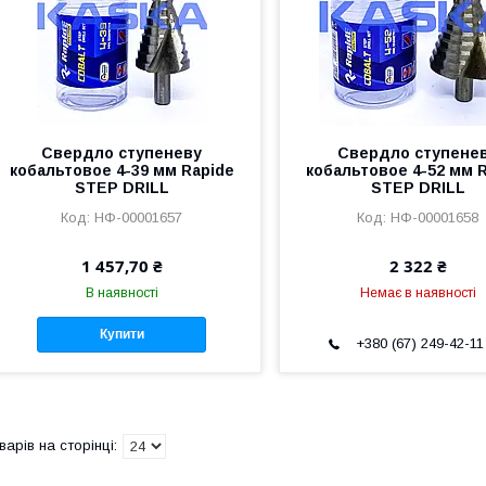
Свердло ступеневу
Свердло ступене
кобальтовое 4-39 мм Rapide
кобальтовое 4-52 мм 
STEP DRILL
STEP DRILL
НФ-00001657
НФ-00001658
1 457,70 ₴
2 322 ₴
В наявності
Немає в наявності
Купити
+380 (67) 249-42-11