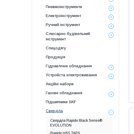
Пневмоінструменти
Електроінструмент
Ручний інструмент
Слюсарно-будівельний
інструмент
Спецодягу
Продукція
Гідравлічне обладнання
Уcтpoйстa елeктpoживання
Акційні набори
Газове обладнання
Підшипники SKF
Свердла
Свердла Rapide Black Series®
EVOLUTION
Rapide HSS TAPS