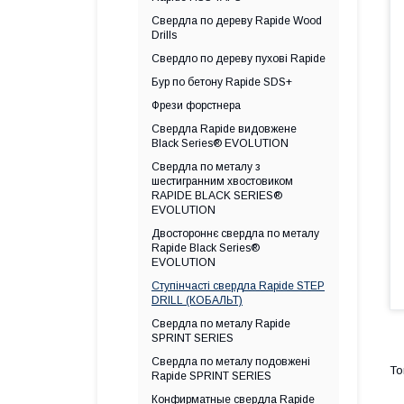
Свердла по дереву Rapide Wood
Drills
Свердло по дереву пухові Rapide
Бур по бетону Rapide SDS+
Фрези форстнера
Свердла Rapide видовжене
Black Series® EVOLUTION
Свердла по металу з
шестигранним хвостовиком
RAPIDE BLACK SERIES®
EVOLUTION
Двостороннє свердла по металу
Rapide Black Series®
EVOLUTION
Ступінчасті свердла Rapide STEP
DRILL (КОБАЛЬТ)
Свердла по металу Rapide
SPRINT SERIES
Свердла по металу подовжені
Rapide SPRINT SERIES
Конфирматные свердла Rapide