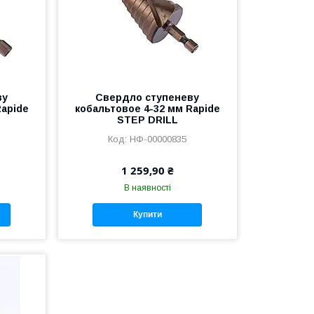
ву
Свердло ступеневу
Rapide
кобальтовое 4-32 мм Rapide
STEP DRILL
НФ-00000835
1 259,90 ₴
В наявності
Купити