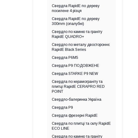
Свердла RapidE по дереву
посилене 4 різця
Свердла RapidE по дереву
300mm (опалубні)
Свердло по камню та граніту
RapidE QUADRO+
Свердло по металу двостороннє
RapidE Black Series
Свердла Р6М5
Свердла Р9 ПОДОВЖЕНЕ
Свердла STARKE Р9 NEW
Свердла по керамограніту та
плитці RapidE CERAPRO RED
POINT
Свердло-балеринка Україна
Свердла Р9
Свердла фрезерні RapidE
Свердла по плитці та склу RapidE
ECO LINE
Свердла по камню та граніту