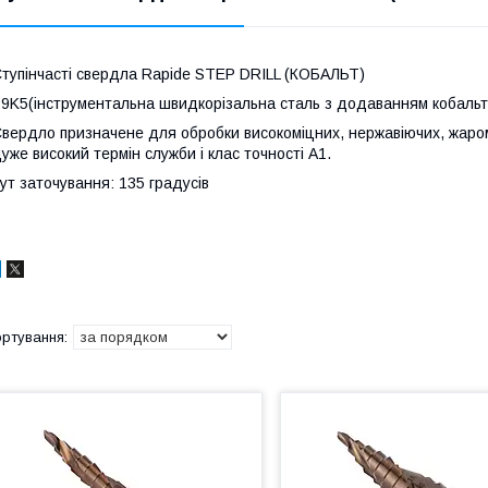
тупінчасті свердла Rapide STEP DRILL (КОБАЛЬТ)
9K5(інструментальна швидкорізальна сталь з додаванням кобаль
вердло призначене для обробки високоміцних, нержавіючих, жароміц
уже високий термін служби і клас точності A1.
ут заточування: 135 градусів