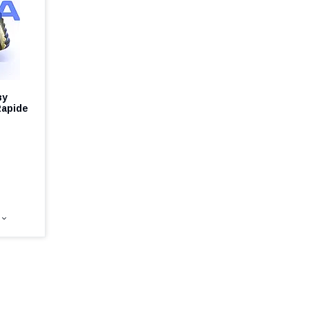
ву
Rapide