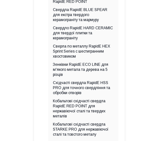
RapidE RED POINT
Свердла RapidE BLUE SPEAR
для екстра твердого
керамограніту та мармуру
Свердло RapidE HARD CERAMIC
для твердої плитки та
керамограніту
Сверла по металлу RapidE HEX
Sprint Series с шестигранним
хвостовиком
Зенківки RapidE ECO LINE для
м'якого метала та дерева на 5
різців
Східчасті свердла RapidE HSS
PRO для точного свердління та
обробки отворів
Кобальтові східчасті свердла
RapidE RED POINT для
нержавіючої сталі та твердих
металів
Кобальтові східчасті свердла
STARKE PRO для нержавіючої
сталі та товстого металу