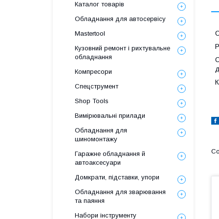
Каталог товарів
Обладнання для автосервісу
С
Mastertool
P
Кузовний ремонт і рихтувальне
обладнання
С
д
Компресори
К
Спецструмент
Shop Tools
Вимірювальні прилади
Обладнання для
шиномонтажу
Гаражне обладнання й
автоаксесуари
Домкрати, підставки, упори
Обладнання для зварювання
та паяння
Набори інструменту