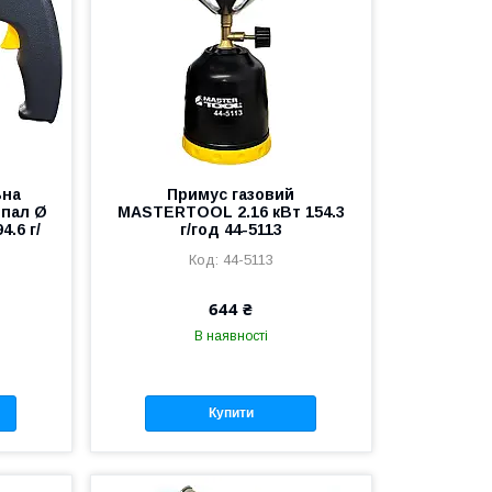
ьна
Примус газовий
пал Ø
MASTERTOOL 2.16 кВт 154.3
4.6 г/
г/год 44-5113
44-5113
644 ₴
В наявності
Купити