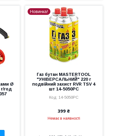
Новинка!
Газ бутан MASTERTOOL
"УНІВЕРСАЛЬНИЙ" 220 г
ками Ø
подвійний захист RVR TSV 4
 г/год
шт 14-5050PC
5057
14-5050PC
399 ₴
Немає в наявності