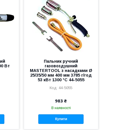
вий
Пальник ручний
00 Вт
газовоздушний
MASTERTOOL з насадками Ø
25/35/50 мм 400 мм 3785 г/год
53 кВт 1300 °C 44-5055
44-5055
983 ₴
В наявності
Купити