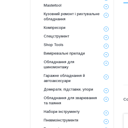
Mastertool
Кузовний ремонт і рихтувальне
обладнання
Компресори
Спецструмент
Shop Tools
Вимірювальні прилади
Обладнання для
шиномонтажу
Гаражне обладнання й
автоаксесуари
Домкрати, підставки, упори
Обладнання для зварювання
та паяння
Набори інструменту
Пневмоінструменти