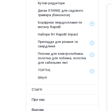
Кутові редуктори
Диски STARKE для садового
тримера (бензокоси)
Борфрези твердосплавні по
металу RapidE
Набори біт RapidE Impact
Приладдя для різання та
свердління
Пілочки для електролобзика,
полотна для лобзика, полотна
для сабельних пил
TOPTUL
Шпулі
Статті
Про нас
Відгуки