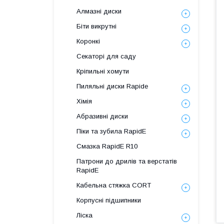
Алмазні диски
Біти викрутні
Коронкі
Секаторі для саду
Кріпильні хомути
Пиляльні диски Rapide
Хімія
Абразивні диски
Піки та зубила RapidE
Смазка RapidE R10
Патрони до дрилів та верстатів
RapidE
Кабельна стяжка СORT
Корпусні підшипники
Ліска