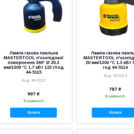
Лампа газова паяльна
Лампа газова паял
MASTERTOOL п'єзопідпал/
MASTERTOOL п'єзопід
повернення 360° Ø 20.2
20 мм/1300 °C 1.3 кВт 9
мм/1300 °C 1.7 кВт 123 г/год
год 44-5114
44-5115
44-5114
44-5115
787 ₴
907 ₴
В наявності
В наявності
Купити
Купити