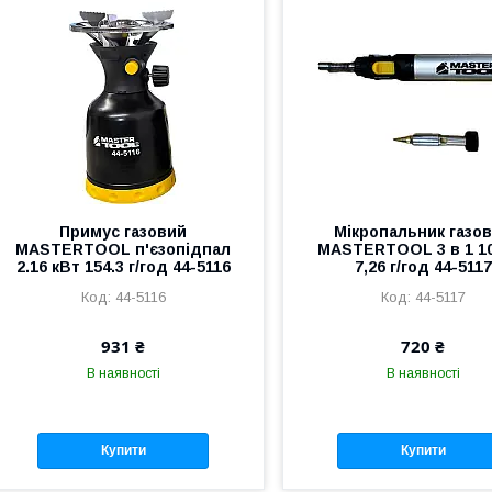
Примус газовий
Мікропальник газо
MASTERTOOL п'єзопідпал
MASTERTOOL 3 в 1 1
2.16 кВт 154.3 г/год 44-5116
7,26 г/год 44-5117
44-5116
44-5117
931 ₴
720 ₴
В наявності
В наявності
Купити
Купити