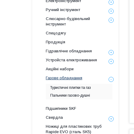
Електроінструмент
Ручний інструмент
Слюсарно-будівельний
інструмент
Спецодягу
Продукція
Гідравлічне обладнання
Уcтpoйстa елeктpoживання
Акційні набори
Газове обладнання
Туристичні плитки та газ
Пальники газово-душні
Підшипники SKF
Свердла
Ножиці для пластикових труб
Rapide EVO (сталь SK5)