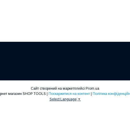
Сайт створений на маркетплейсі
Prom.ua
Інтернет магазин SHOP TOOLS |
Поскаржитися на контент
|
Політика конфіденційн
Select Language
▼