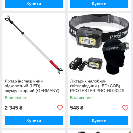
Купити
Купити
Ліхтар інспекційний
Ліхтарик налобний
підкапотний (LED)
світлодіодний (LED+COB)
акумуляторний (GERMANY)
PROTESTER PRO-HL0314S
PROTESTER UL-3001
В наявності
В наявності
2 345
548
₴
₴
Купити
Купити