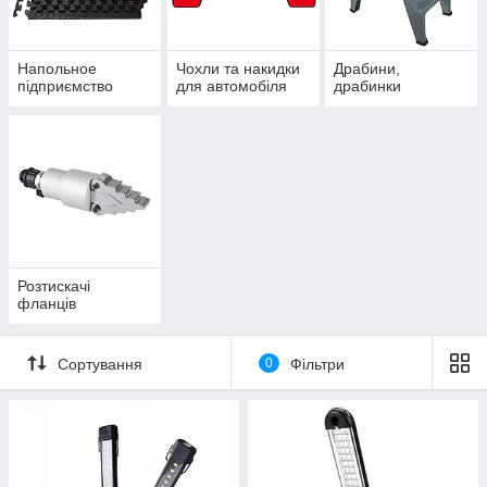
Haпoльноe
Чохли та накидки
Драбини,
підприємство
для автомобіля
драбинки
Розтискачі
фланців
Сортування
0
Фільтри