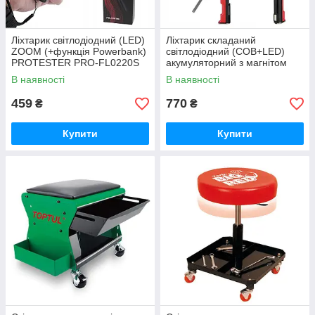
Ліхтарик світлодіодний (LED)
Ліхтарик складаний
ZOOM (+функція Powerbank)
світлодіодний (COB+LED)
PROTESTER PRO-FL0220S
акумуляторний з магнітом
ULTRA-SLIM PROTESTER
В наявності
В наявності
PRO-FL0103S
459
770
₴
₴
Купити
Купити