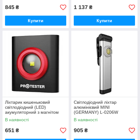
845
1 137
₴
₴
Купити
Купити
Ліхтарик кишеньковий
Світлодіодний ліхтар
світлодіодний (LED)
алюмінієвий MINI
акумуляторний з магнітом
(GERMANY) L-0206W
(GERMANY) PROTESTER PL-
В наявності
В наявності
1001
651
905
₴
₴