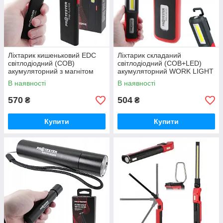
Ліхтарик кишеньковий EDC
Ліхтарик складаний
світлодіодний (COB)
світлодіодний (COB+LED)
акумуляторний з магнітом
акумуляторний WORK LIGHT
PROTESTER PRO-FL0205S
PROTESTER PRO-FL0315S
В наявності
В наявності
570
504
₴
₴
Купити
Купити