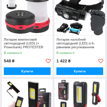
Ліхтарик кемпінговий
Ліхтарик налобний
світлодіодний (LED) (+
світлодіодний (LED) із 6-
Powerbank) PROTESTER
рівневим регулюванням
PRO-CL0310S
PRO-HL1000S PROTESTER
В наявності
В наявності
548
1 422
₴
₴
Купити
Купити