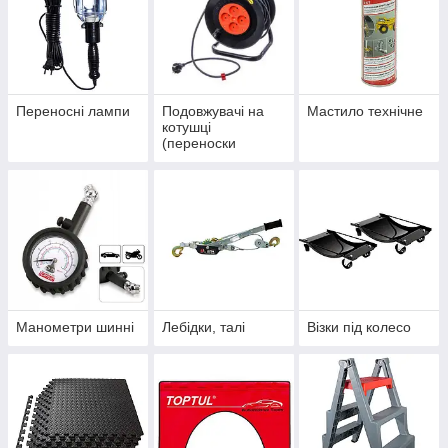
Переносні лампи
Подовжувачі на
Мастило технічне
котушці
(переноски
гаражні)
Манометри шинні
Лебідки, талі
Візки під колесо