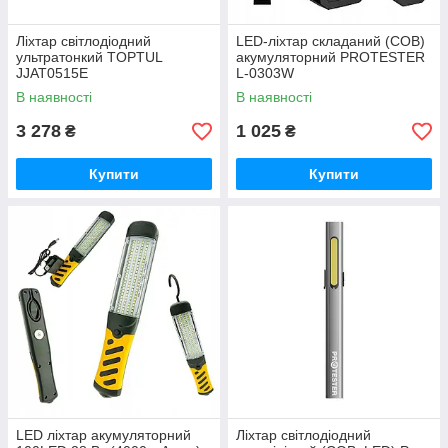
Ліхтар світлодіодний
LED-ліхтар складаний (COB)
ультратонкий TOPTUL
акумуляторний PROTESTER
JJAT0515E
L-0303W
В наявності
В наявності
3 278
1 025
₴
₴
Купити
Купити
LED ліхтар акумуляторний
Ліхтар світлодіодний