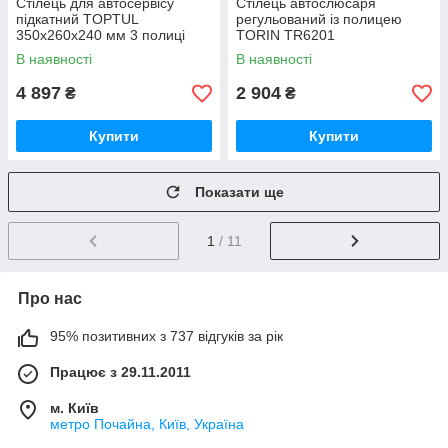
Стілець для автосервісу
Стілець автослюсаря
підкатний TOPTUL
регульований із полицею
350x260x240 мм 3 полиці
TORIN TR6201
JCA-350B
В наявності
В наявності
4 897
2 904
₴
₴
Купити
Купити
Показати ще
1
/ 11
Про нас
95% позитивних з 737 відгуків за рік
Працює з 29.11.2011
м. Київ
метро Почайна, Київ, Україна