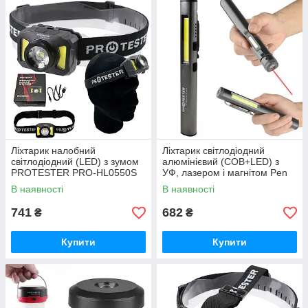
Ліхтарик налобний
Ліхтарик світлодіодний
світлодіодний (LED) з зумом
алюмінієвий (COB+LED) з
PROTESTER PRO-HL0550S
УФ, лазером і магнітом Pen
Light PROTESTER PRO-
В наявності
В наявності
FL0305S
741
682
₴
₴
Купити
Купити