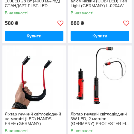
100LED 28 Вт (4000 мА·год)
алюмінієвий (COB+LED) Pen
СТАНДАРТ FLST-LED
Light (GERMANY) L-0204W
В наявності
В наявності
580
880
₴
₴
Купити
Купити
Ліхтар гнучкий світлодіодний
Ліхтар гнучкий світлодіодний
на магніті (LED) HANDS
3W LED, 2 магніти
FREE (GERMANY)
(GERMANY) PROTESTER FL-
PROTESTER HF-0302
0313M
В наявності
В наявності