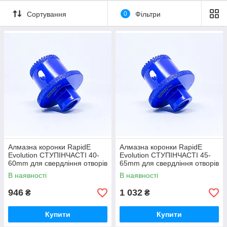
результату!
Сортування
0
Фільтри
Алмазна коронки RapidE
Алмазна коронки RapidE
Evolution СТУПІНЧАСТІ 40-
Evolution СТУПІНЧАСТІ 45-
60mm для свердління отворів
65mm для свердління отворів
під сифон
під сифон
В наявності
В наявності
946
1 032
₴
₴
Купити
Купити