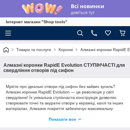
Інтернет магазин "Shop tools"
Товари та послуги
Коронкі
Алмазні коронки RapidE E
Алмазні коронки RapidE Evolution СТУПІНЧАСТІ для
свердління отворів під сифон
Мрієте про ідеальні отвори під сифон без зайвих зусиль?
Алмазні коронки RapidE Evolution — це революція у світі
свердління! Їх унікальна ступінчаста конструкція дозволяє
створювати точні та акуратні отвори у кераміці, кахлі та інших
матеріалах. Алмазне покриття забезпечує максимальну
зносостійкість та швидкість роботи, а спеціальна конструкція
Показати все
запобігає пошкодженню поверхні. З RapidE Evolution ви
отримуєте не просто інструмент, а гарантію професійного