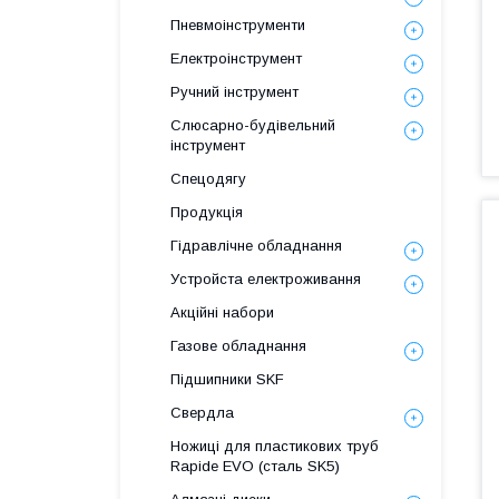
Пневмоінструменти
Електроінструмент
Ручний інструмент
Слюсарно-будівельний
інструмент
Спецодягу
Продукція
Гідравлічне обладнання
Уcтpoйстa елeктpoживання
Акційні набори
Газове обладнання
Підшипники SKF
Свердла
Ножиці для пластикових труб
Rapide EVO (сталь SK5)