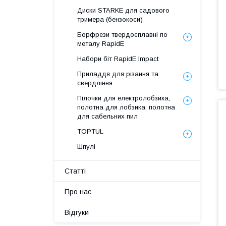
Диски STARKE для садового
тримера (бензокоси)
Борфрези твердосплавні по
металу RapidE
Набори біт RapidE Impact
Приладдя для різання та
свердління
Пілочки для електролобзика,
полотна для лобзика, полотна
для сабельних пил
TOPTUL
Шпулі
Статті
Про нас
Відгуки