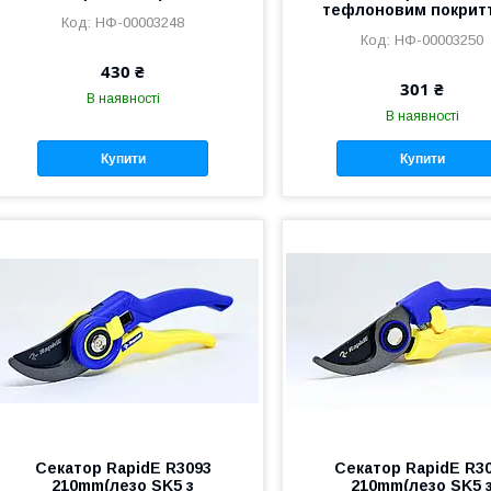
тефлоновим покрит
НФ-00003248
НФ-00003250
430 ₴
301 ₴
В наявності
В наявності
Купити
Купити
Секатор RapidE R3093
Секатор RapidE R3
210mm(лезо SK5 з
210mm(лезо SK5 