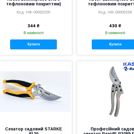
тефлоновим покриттям)
тефлоновим покрит
НФ-00003255
НФ-00003256
344 ₴
430 ₴
В наявності
В наявності
Купити
Купити
Секатор садовий STARKE
Професійний садо
8120
секатор RapidE R3055 