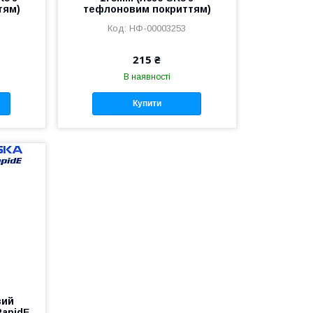
тям)
тефлоновим покриттям)
НФ-00003253
215 ₴
В наявності
Купити
вий
RapidE