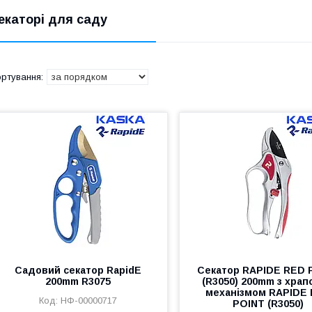
екаторі для саду
Cадовий секатор RapidE
Секатор RAPIDE RED 
200mm R3075
(R3050) 200mm з хра
механізмом RAPIDE
НФ-00000717
POINT (R3050)