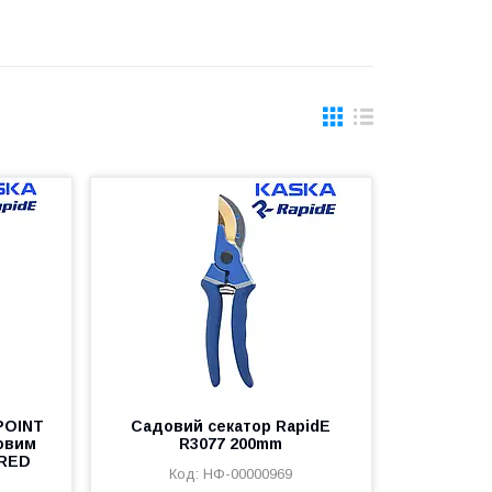
POINT
Садовий секатор RapidE
повим
R3077 200mm
 RED
НФ-00000969