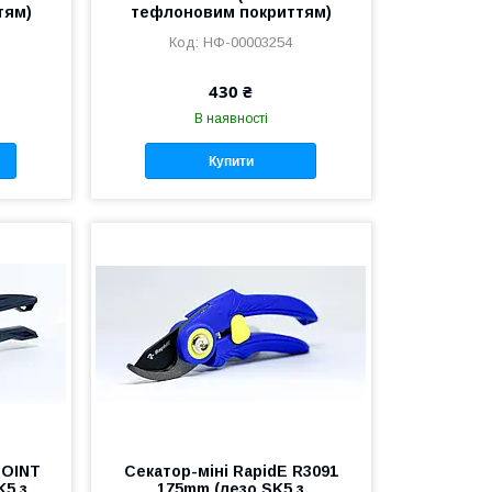
тям)
тефлоновим покриттям)
НФ-00003254
430 ₴
В наявності
Купити
POINT
Секатор-міні RapidE R3091
K5 з
175mm (лезо SK5 з