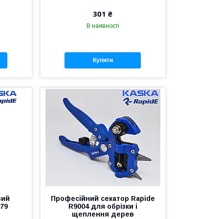
301 ₴
В наявності
Купити
вий
Професійний секатор Rapide
079
R9004 для обрізки і
щеплення дерев