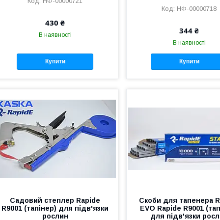
НФ-00000721
НФ-00000718
430 ₴
344 ₴
В наявності
В наявності
Купити
Купити
Садовий степлер Rapide
Скоби для тапенера R
R9001 (тапінер) для підв'язки
EVO Rapide R9001 (тап
рослин
для підв'язки рос