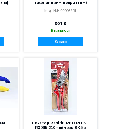
тям)
тефлоновим покриттям)
НФ-00003251
301 ₴
В наявності
Купити
094
Секатор RapidE RED POINT
з
R3095 210mm(лезо SK5 з