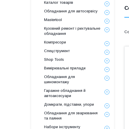
Каталог товарів
С
Обладнання для автосервісу
Mastertool
Кузовний ремонт і рихтувальне
обладнання
Компресори
Спецструмент
Shop Tools
Вимірювальні прилади
Обладнання для
шиномонтажу
Гаражне обладнання й
автоаксесуари
Домкрати, підставки, упори
Обладнання для зварювання
та паяння
Набори інструменту