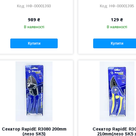
НФ-00001393
НФ-00001395
989 ₴
129 ₴
В наявності
В наявності
Купити
Купити
Секатор RapidE R3080 200mm
Секатор RapidE R3
(лезо SK5)
210mm(лезо SK5 