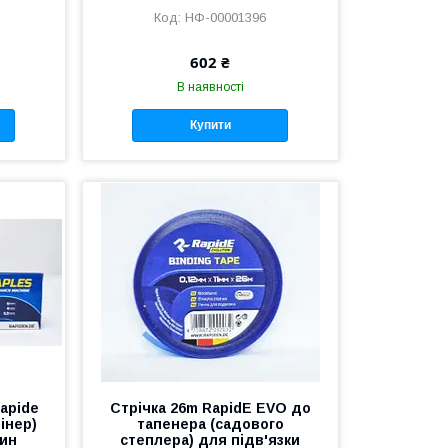
НФ-00001396
602 ₴
В наявності
Купити
apide
Стрічка 26m RapidE EVO до
інер)
тапенера (садового
лин
степлера) для підв'язки