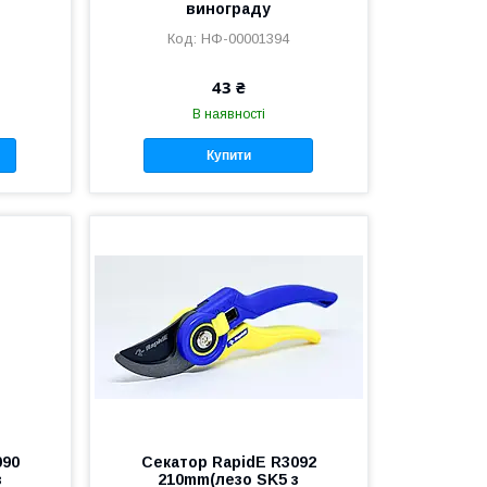
винограду
НФ-00001394
43 ₴
В наявності
Купити
090
Секатор RapidE R3092
з
210mm(лезо SK5 з