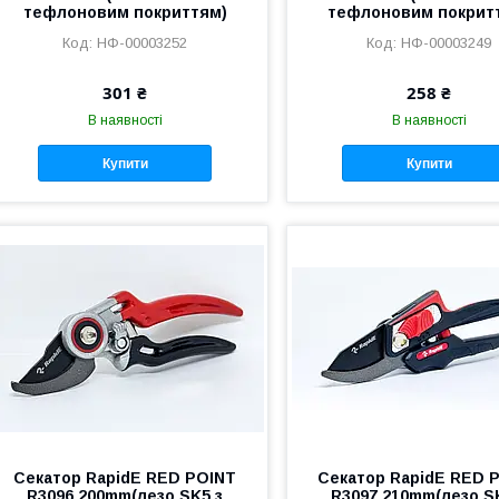
тефлоновим покриттям)
тефлоновим покрит
НФ-00003252
НФ-00003249
301 ₴
258 ₴
В наявності
В наявності
Купити
Купити
Секатор RapidE RED POINT
Секатор RapidE RED 
R3096 200mm(лезо SK5 з
R3097 210mm(лезо S