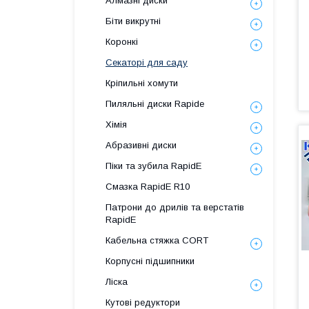
Алмазні диски
Біти викрутні
Коронкі
Секаторі для саду
Кріпильні хомути
Пиляльні диски Rapide
Хімія
Абразивні диски
Піки та зубила RapidE
Смазка RapidE R10
Патрони до дрилів та верстатів
RapidE
Кабельна стяжка СORT
Корпусні підшипники
Ліска
Кутові редуктори