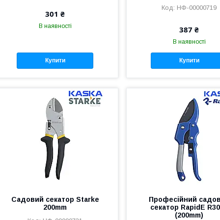
НФ-00000719
301 ₴
В наявності
387 ₴
В наявності
Купити
Купити
Cадовий секатор Starke
Професійний садо
200mm
секатор RapidE R3
(200mm)