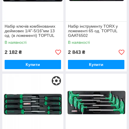
Набір ключів комбінованих
Набір інструменту TORX у
дюймових 1/4"-5/16"мм 13
ложементі 65 од. TOPTUL
од. (в ложементі) TOPTUL
GAAT6502
GBAT1304
В наявності
В наявності
2 182
2 843
₴
₴
Купити
Купити