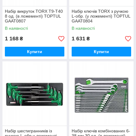
Набір викруток TORX T9-T40
Набір ключів TORX з ручкою
8 од. (в ложементі) TOPTUL
L-обр. (у ложементі) TOPTUL
GAAT0807
GAAT0804
В наявності
В наявності
1 168
1 631
₴
₴
Купити
Купити
Набір шестигранників із
Набір ключів комбінованих 6-
ручкою L-обр у ложементі
38 мм 30 од. (в ложементі)