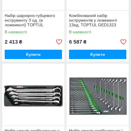
Набір шарнірно-губцевого
Комбінований набір
інструменту 3 од. (в
інструментів у ложементі
ложементі) TOPTUL
13ед. TOPTUL GED1323
GBAT0301
В наявності
В наявності
2 413
6 587
₴
₴
Купити
Купити
Набір ключів комбінованих у
Набір ключів комбінованих і