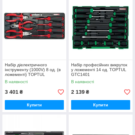
Набір діелектричного
Набір професійних викруток
інструменту (1000V) 8 од. (в
у ложементі 14 од. TOPTUL
ложементі) TOPTUL
GTC1401
GAAT0810
В наявності
В наявності
3 401
2 139
₴
₴
Купити
Купити