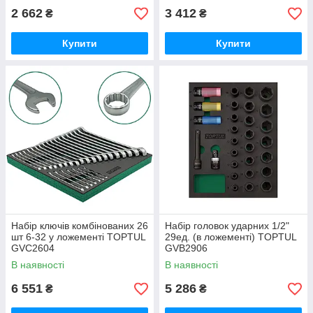
2 662
3 412
₴
₴
Купити
Купити
Набір ключів комбінованих 26
Набір головок ударних 1/2"
шт 6-32 у ложементі TOPTUL
29ед. (в ложементі) TOPTUL
GVC2604
GVB2906
В наявності
В наявності
6 551
5 286
₴
₴