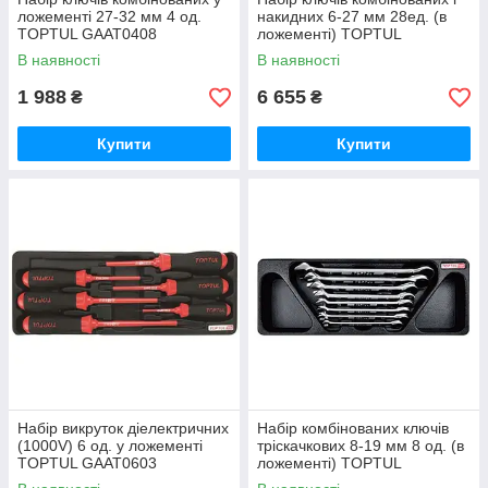
ложементі 27-32 мм 4 од.
накидних 6-27 мм 28ед. (в
TOPTUL GAAT0408
ложементі) TOPTUL
GED2813
В наявності
В наявності
1 988
6 655
₴
₴
Купити
Купити
Набір викруток діелектричних
Набір комбінованих ключів
(1000V) 6 од. у ложементі
тріскачкових 8-19 мм 8 од. (в
TOPTUL GAAT0603
ложементі) TOPTUL
GAAT0817