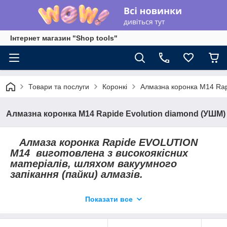
Інтернет магазин "Shop tools"
Товари та послуги
Коронкі
Алмазна коронка М14 Rap
Алмазна коронка М14 Rapide Evolution diamond (УШМ)
Алмаза коронка
Rapide EVOLUTION
M14
виготовлена з високоякісних
матеріалів, шляхом вакуумного
запікання (пайки) алмазів.
Дана коронка використовується
Показати все
тільки для свердління за допомогою
УШМ (кутових шліфувальних машин).