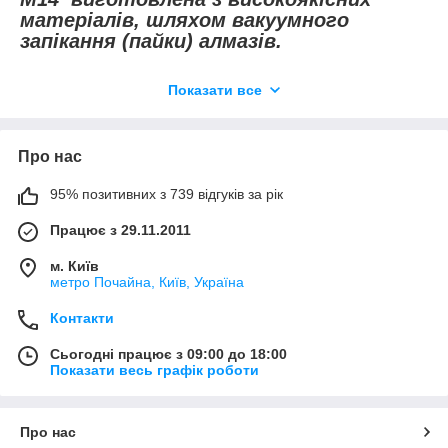
матеріалів, шляхом вакуумного
запікання (пайки) алмазів.
Дана коронка використовується
Показати все
тільки для свердління за допомогою
УШМ (кутових шліфувальних машин).
Про нас
Переваги:
Висока швидкість свердління
95% позитивних з 739 відгуків за рік
Для сухого свердління на великих
обертах
Працює з 29.11.2011
Для всіх видів керамічної плитки,
керамограніта, натуральних і
м. Київ
метро Почайна, Київ, Україна
штучних каменів
Висота алмазного шару - 10 мм
Контакти
Високий ресурс забезпечується
завдяки пайці алмазів під вакуумом і
Сьогодні працює з 09:00 до 18:00
високій якості самих алмазів.
Показати весь графік роботи
Поради по свердлінню:
1. перед початком свердління
Про нас