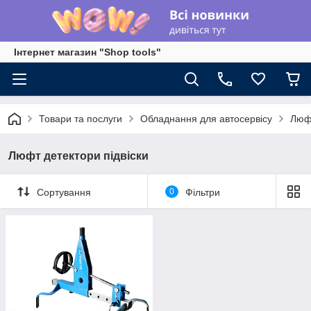
Інтернет магазин "Shop tools"
Товари та послуги
Обладнання для автосервісу
Люфт
Люфт детектори підвіски
Сортування
0
Фільтри