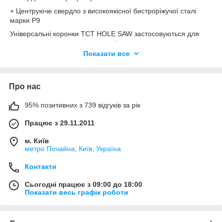
+ Центруюче свердло з високоякісної бистроріжучої сталі
марки Р9
Універсальні коронки TCT HOLE SAW застосовуються для
свердління отворів в нержавіючій сталі, листовому металі,
міді, чавуні, дереві і пластиці. Оснащені твердогосплавними
Показати все
різцями марки ВК8Х, які легко справляються з
найрізноманітнішими видами металів і сплавів. Коронка
оснащена центруючим свердлом та спеціальною пружиною
Про нас
для легкого вилучення металевого шламу
95% позитивних з 739 відгуків за рік
Працює з 29.11.2011
м. Київ
метро Почайна, Київ, Україна
Контакти
Сьогодні працює з 09:00 до 18:00
Показати весь графік роботи