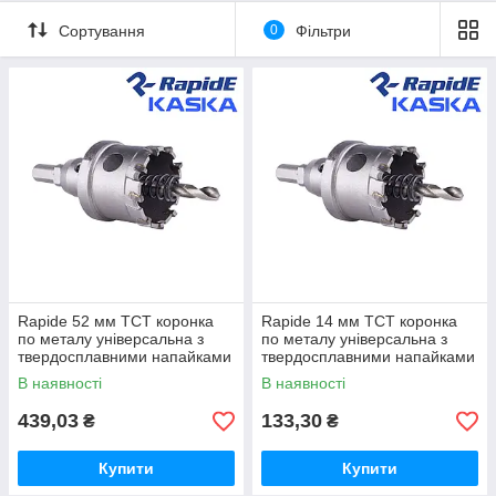
оснащена центруючим свердлом та спеціальною пружиною
Сортування
0
Фільтри
для легкого вилучення металевого шламу
Rapide 52 мм TCT коронка
Rapide 14 мм TCT коронка
по металу універсальна з
по металу універсальна з
твердосплавними напайками
твердосплавними напайками
В наявності
В наявності
439,03
133,30
₴
₴
Купити
Купити