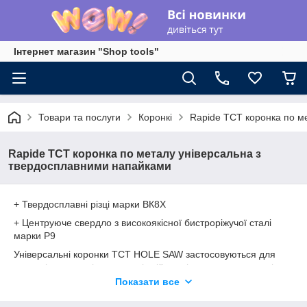
Інтернет магазин "Shop tools"
Товари та послуги
Коронкі
Rapide TCT коронка по м
Rapide TCT коронка по металу універсальна з
твердосплавними напайками
+ Твердосплавні різці марки ВК8Х
+ Центруюче свердло з високоякісної бистроріжучої сталі
марки Р9
Універсальні коронки TCT HOLE SAW застосовуються для
свердління отворів в нержавіючій сталі, листовому металі,
міді, чавуні, дереві і пластиці. Оснащені твердогосплавними
Показати все
різцями марки ВК8Х, які легко справляються з
найрізноманітнішими видами металів і сплавів. Коронка