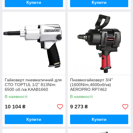
Купити
Купити
Гайковерт пневматичний для
Пневмогайковерт 3/4"
СТО TOPTUL 1/2" 813N/m
(1600N/m;4600об/хв)
6500 об./хв KAAB1660
AEROPRO RP7462
В наявності
В наявності
10 104
9 273
₴
₴
Купити
Купити