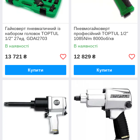
Гайковерт пневматичний із
Пневмогайковерт
набором головок TOPTUL
професійний TOPTUL 1/2"
1/2" 27ед. GDAI2703
1085N/m 8000об/хв
KAAJ1680
В наявності
В наявності
13 721
12 829
₴
₴
Купити
Купити