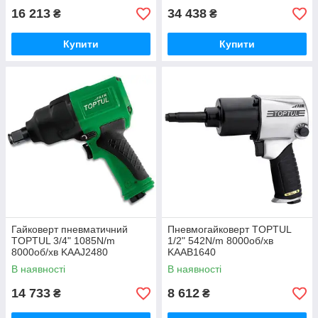
16 213
34 438
₴
₴
Купити
Купити
Гайковерт пневматичний
Пневмогайковерт TOPTUL
TOPTUL 3/4" 1085N/m
1/2" 542N/m 8000об/хв
8000об/хв KAAJ2480
KAAB1640
В наявності
В наявності
14 733
8 612
₴
₴