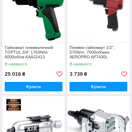
Гайковерт пневматичний
Пневмо-гайковерт 1/2",
TOPTUL 3/4" 1763N/m
570N/m, 7500об/мин
6000об/хв KAAJ2413
AEROPRO AP7430L
В наявності
В наявності
25 016
3 739
₴
₴
Купити
Купити