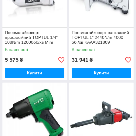
Пневмогайковерт
Пневмогайковерт вантажний
професійний TOPTUL 1/4"
TOPTUL 1" 2440N/m 4000
108N/m 12000об/хв Mini
об./хв KAAA321809
Butterfly Type KAAU0808
В наявності
В наявності
5 575
31 941
₴
₴
Купити
Купити