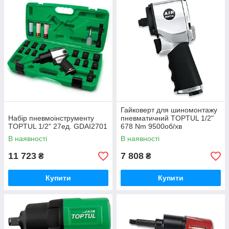
Гайковерт для шиномонтажу
Набір пневмоінструменту
пневматичний TOPTUL 1/2"
TOPTUL 1/2" 27ед. GDAI2701
678 Nm 9500об/хв
суперкороткий KAAQ1650
В наявності
В наявності
11 723
7 808
₴
₴
Купити
Купити