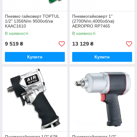
Пневмо гайковерт TOPTUL
Пневмогайковерт 1"
1/2" 1356N/m 9500об/хв
(2700N/m;4000об/хв)
KAAC1610
AEROPRO RP7465
В наявності
В наявності
9 519
13 129
₴
₴
Купити
Купити
Пневмогайковерт 1/2" 678
Пневмогайковерт 1/2"