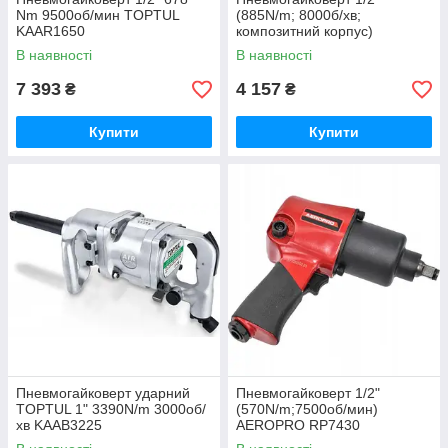
Nm 9500об/мин TOPTUL
(885N/m; 8000б/хв;
KAAR1650
композитний корпус)
AIRKRAFT NST-5040C
В наявності
В наявності
7 393
4 157
₴
₴
Купити
Купити
Пневмогайковерт ударний
Пневмогайковерт 1/2"
TOPTUL 1" 3390N/m 3000об/
(570N/m;7500об/мин)
хв KAAB3225
AEROPRO RP7430