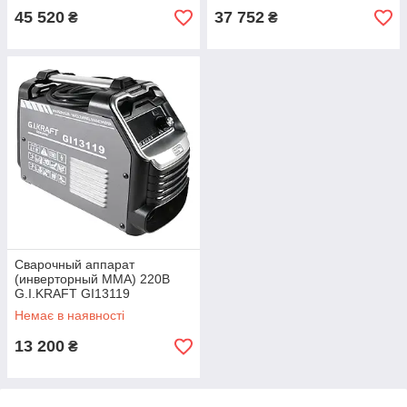
45 520
37 752
₴
₴
Сварочный аппарат
(инверторный MMA) 220В
G.I.KRAFT GI13119
Немає в наявності
13 200
₴