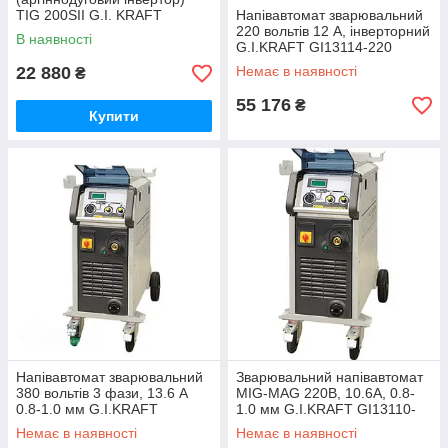
TIG 200SII G.I. KRAFT
Напівавтомат зварювальний
GI13117
220 вольтів 12 А, інверторний
В наявності
G.I.KRAFT GI13114-220
22 880
Немає в наявності
₴
55 176
₴
Купити
Напівавтомат зварювальний
Зварювальний напівавтомат
380 вольтів 3 фази, 13.6 A
MIG-MAG 220В, 10.6А, 0.8-
0.8-1.0 мм G.I.KRAFT
1.0 мм G.I.KRAFT GI13110-
GI13112
220
Немає в наявності
Немає в наявності