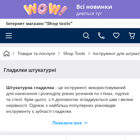
Інтернет магазин "Shop tools"
Товари та послуги
Shop Tools
Інструмент для штука
Гладилки штукатурні
Штукатурна гладилка
- це інструмент, використовуваний
для нанесення і розподілу різних розчинів по стінах, підлозі
та стелі. Крім цього, з її допомогою згладжуються шви і великі
нерівності. Однією з найбільш популярних різновидів
інструменту є зубчасті гладилки.
Види гладилок
Показати все
Гладилка штукатурна
, яка являє собою
прямокутний сталевий аркуш з ручкою. Застосовується