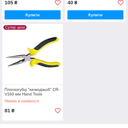
105
40
₴
₴
Купити
Купити
Супер цена
Плоскогубці "качкодзьоб" CR-
V160 мм Hand Tools
Немає в наявності
81
₴