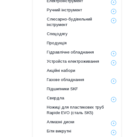
Електроінструмент
Ручний інструмент
Слюсарно-будівельний
інструмент
Спецодягу
Продукція
Гідравлічне обладнання
Уcтpoйстa елeктpoживання
Акційні набори
Газове обладнання
Підшипники SKF
Свердла
Ножиці для пластикових труб
Rapide EVO (сталь SK5)
Алмазні диски
Біти викрутні