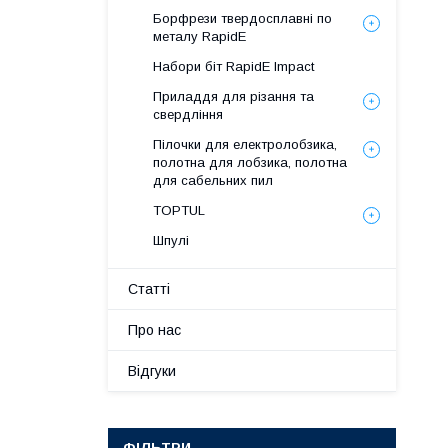
Борфрези твердосплавні по
металу RapidE
Набори біт RapidE Impact
Приладдя для різання та
свердління
Пілочки для електролобзика,
полотна для лобзика, полотна
для сабельних пил
TOPTUL
Шпулі
Статті
Про нас
Відгуки