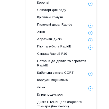
Коронкі
Секаторі для саду
Кріпильні хомути
Пиляльні диски Rapide
Хімія
Абразивні диски
Піки та зубила RapidE
Смазка RapidE R10
Патрони до дрилів та верстатів
RapidE
Кабельна стяжка СORT
Корпусні підшипники
Ліска
Кутові редуктори
Диски STARKE для садового
тримера (бензокоси)