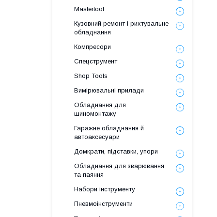
Mastertool
Кузовний ремонт і рихтувальне
обладнання
Компресори
Спецструмент
Shop Tools
Вимірювальні прилади
Обладнання для
шиномонтажу
Гаражне обладнання й
автоаксесуари
Домкрати, підставки, упори
Обладнання для зварювання
та паяння
Набори інструменту
Пневмоінструменти