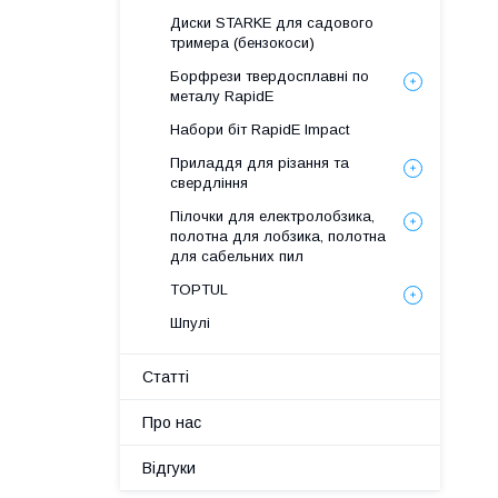
Диски STARKE для садового
тримера (бензокоси)
Борфрези твердосплавні по
металу RapidE
Набори біт RapidE Impact
Приладдя для різання та
свердління
Пілочки для електролобзика,
полотна для лобзика, полотна
для сабельних пил
TOPTUL
Шпулі
Статті
Про нас
Відгуки