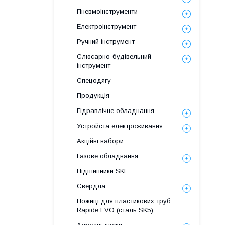
Пневмоінструменти
Електроінструмент
Ручний інструмент
Слюсарно-будівельний
інструмент
Спецодягу
Продукція
Гідравлічне обладнання
Уcтpoйстa елeктpoживання
Акційні набори
Газове обладнання
Підшипники SKF
Свердла
Ножиці для пластикових труб
Rapide EVO (сталь SK5)