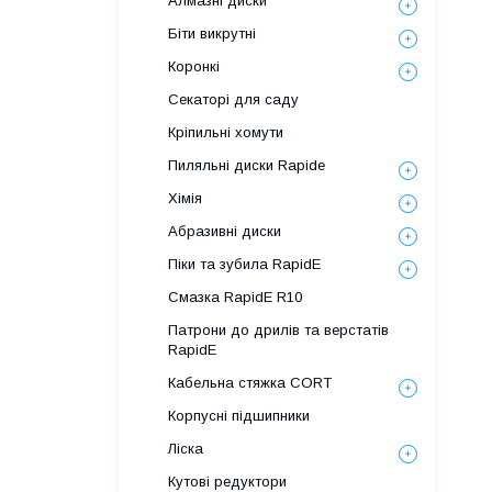
Алмазні диски
Біти викрутні
Коронкі
Секаторі для саду
Кріпильні хомути
Пиляльні диски Rapide
Хімія
Абразивні диски
Піки та зубила RapidE
Смазка RapidE R10
Патрони до дрилів та верстатів
RapidE
Кабельна стяжка СORT
Корпусні підшипники
Ліска
Кутові редуктори