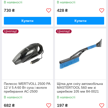
прибирання AC-3500
прибирання AC-1500
В наявності
В наявності
730
428
₴
₴
Купити
Купити
Цінопад!
Цінопад!
Пилесос WERTVOLL 2500 PA
Щітка для снігу автомобільна
12 V 5 A 60 Вт суха і вологе
MASTERTOOL 560 мм зі
прибирання AC-2500
шкребком 105 мм 84-0021
В наявності
В наявності
682
197
₴
₴