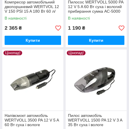
Компресор автомобільний
Пилосос WERTVOLL 5000 PA
двопоршневий WERTVOL 12
12 V 5 A 60 Вт суха і вологий
V 150 PSI 15 A 180 Вт 60 л/
прибирання сумка AC-5000
мін сумка AC-2160
В наявності
В наявності
2 365
1 190
₴
₴
Купити
Купити
Цінопад!
Цінопад!
Напівсмокт автомобіль
Пилос автомобіль
WERTVOLL 3500 PA 12 V 5 A
WERTVOLL 1500 PA 12 V 3 A
60 Вт суха і вологе
35 Вт суха і вологе