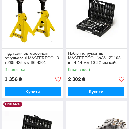
Підставки автомобільні
Набір інструментів
регульовані MASTERTOOL 3
MASTERTOOL 1⁄4"&1⁄2" 108
т 295-425 мм 86-4301
шт 4-14 мм 10-32 мм кейс
78-7108
В наявності
В наявності
1 356
2 302
₴
₴
Купити
Купити
Новинка!