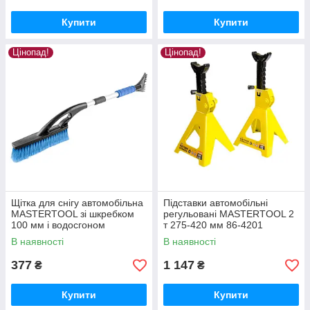
Купити
Купити
Цінопад!
Цінопад!
Щітка для снігу автомобільна
Підставки автомобільні
MASTERTOOL зі шкребком
регульовані MASTERTOOL 2
100 мм і водосгоном
т 275-420 мм 86-4201
алюмінієва телескопічна
В наявності
В наявності
ручка
377
1 147
₴
₴
Купити
Купити