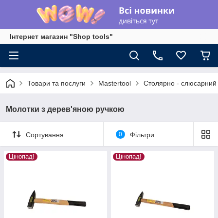
Інтернет магазин "Shop tools"
Товари та послуги
Mastertool
Столярно - слюсарний 
Молотки з дерев'яною ручкою
Сортування
0
Фільтри
Цінопад!
Цінопад!