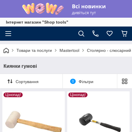
Інтернет магазин "Shop tools"
Товари та послуги
Mastertool
Столярно - слюсарний 
Киянки гумові
Сортування
0
Фільтри
Цінопад!
Цінопад!