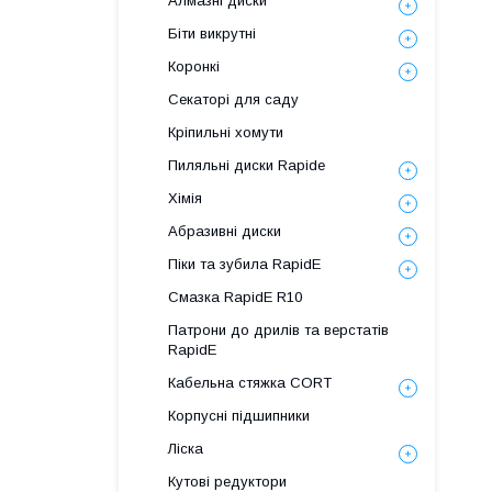
Алмазні диски
Біти викрутні
Коронкі
Секаторі для саду
Кріпильні хомути
Пиляльні диски Rapide
Хімія
Абразивні диски
Піки та зубила RapidE
Смазка RapidE R10
Патрони до дрилів та верстатів
RapidE
Кабельна стяжка СORT
Корпусні підшипники
Ліска
Кутові редуктори