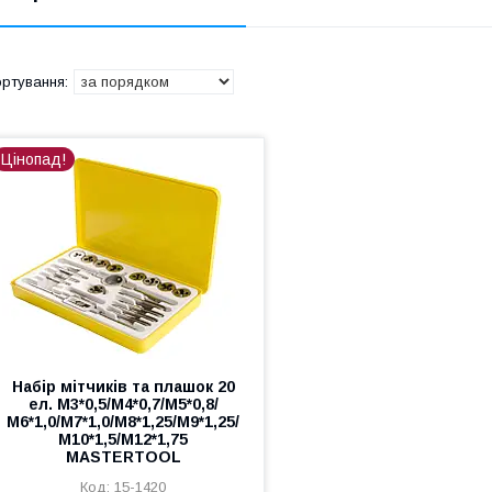
Цінопад!
Набір мітчиків та плашок 20
ел. М3*0,5/М4*0,7/М5*0,8/
М6*1,0/М7*1,0/М8*1,25/М9*1,25/
М10*1,5/М12*1,75
MASTERTOOL
15-1420