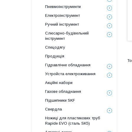
Пневмоінструменти
Електроінструмент
Ручний інструмент
Слюсарно-будівельний
інструмент
Спецодягу
Продукція
Гідравлічне обладнання
Уcтpoйстa елeктpoживання
Акційні набори
Газове обладнання
Підшипники SKF
Свердла
Ножиці для пластикових труб
Rapide EVO (сталь SK5)