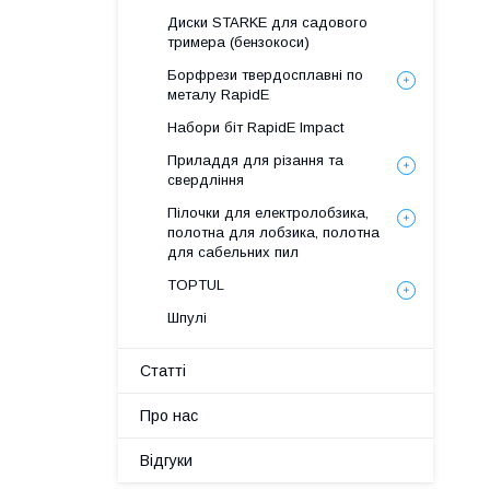
Диски STARKE для садового
тримера (бензокоси)
Борфрези твердосплавні по
металу RapidE
Набори біт RapidE Impact
Приладдя для різання та
свердління
Пілочки для електролобзика,
полотна для лобзика, полотна
для сабельних пил
TOPTUL
Шпулі
Статті
Про нас
Відгуки