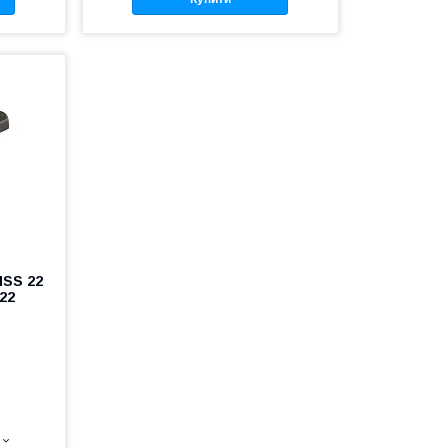
HSS 22
22