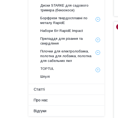
Диски STARKE для садового
тримера (бензокоси)
Борфрези твердосплавні по
металу RapidE
Набори біт RapidE Impact
Приладдя для різання та
свердління
Пілочки для електролобзика,
полотна для лобзика, полотна
для сабельних пил
TOPTUL
Шпулі
Статті
Про нас
Відгуки