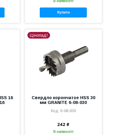
В наявності
Купити
Цінопад!
HSS 16
Свердло корончатое HSS 30
16
мм GRANITE 6-08-030
6-08-030
242 ₴
В наявності