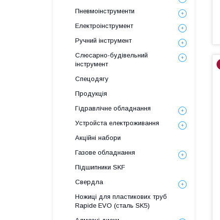
Пневмоінструменти
Електроінструмент
Ручний інструмент
Слюсарно-будівельний
інструмент
Спецодягу
Продукція
Гідравлічне обладнання
Уcтpoйстa елeктpoживання
Акційні набори
Газове обладнання
Підшипники SKF
Свердла
Ножиці для пластикових труб
Rapide EVO (сталь SK5)