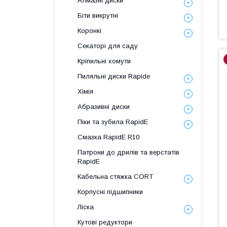
Алмазні диски
Біти викрутні
Коронкі
Секаторі для саду
Кріпильні хомути
Пиляльні диски Rapide
Хімія
Абразивні диски
Піки та зубила RapidE
Смазка RapidE R10
Патрони до дрилів та верстатів
RapidE
Кабельна стяжка СORT
Корпусні підшипники
Ліска
Кутові редуктори