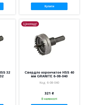
Купити
Цінопад!
HSS 32
Свердло корончатое HSS 40
32
мм GRANITE 6-08-040
6-08-040
321 ₴
В наявності