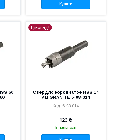
Купити
Цінопад!
HSS 60
Свердло корончатое HSS 14
60
мм GRANITE 6-08-014
6-08-014
123 ₴
В наявності
Купити