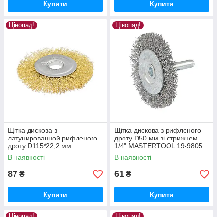
Купити
Купити
Цінопад!
Цінопад!
Щітка дискова з
Щітка дискова з рифленого
латунированной рифленого
дроту D50 мм зі стрижнем
дроту D115*22,2 мм
1/4" MASTERTOOL 19-9805
MASTERTOOL 19-9111
В наявності
В наявності
87
61
₴
₴
Купити
Купити
Цінопад!
Цінопад!