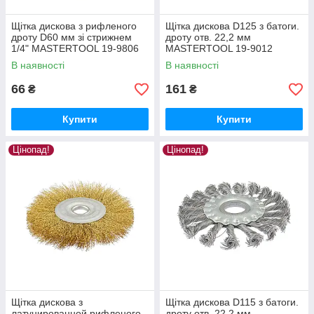
Щітка дискова з рифленого
Щітка дискова D125 з батоги.
дроту D60 мм зі стрижнем
дроту отв. 22,2 мм
1/4" MASTERTOOL 19-9806
MASTERTOOL 19-9012
В наявності
В наявності
66
161
₴
₴
Купити
Купити
Цінопад!
Цінопад!
Щітка дискова з
Щітка дискова D115 з батоги.
латунированной рифленого
дроту отв. 22,2 мм