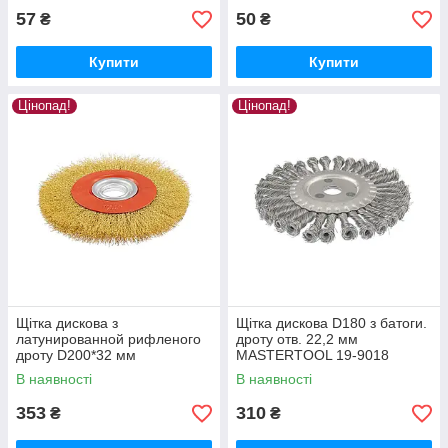
57
50
₴
₴
Купити
Купити
Цінопад!
Цінопад!
Щітка дискова з
Щітка дискова D180 з батоги.
латунированной рифленого
дроту отв. 22,2 мм
дроту D200*32 мм
MASTERTOOL 19-9018
MASTERTOOL 19-9220
В наявності
В наявності
353
310
₴
₴