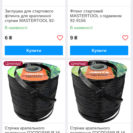
Заглушка для стартового
Фітинг стартовий
фітинга для краплинної
MASTERTOOL з піджимом
стрічки MASTERTOOL 92-
92-9156
9162
В наявності
В наявності
6
9
₴
₴
Купити
Купити
Цінопад!
Цінопад!
Стрічка крапельного
Стрічка крапельного
поливання ГОСПОДАР Ø 16
поливання ГОСПОДАР Ø 16