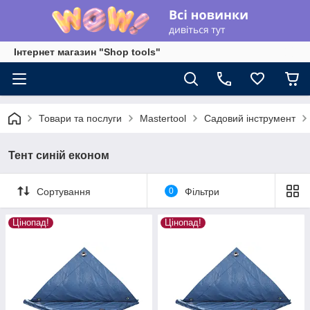
Інтернет магазин "Shop tools"
Товари та послуги
Mastertool
Садовий інструмент
Тент синій економ
Сортування
0
Фільтри
Цінопад!
Цінопад!