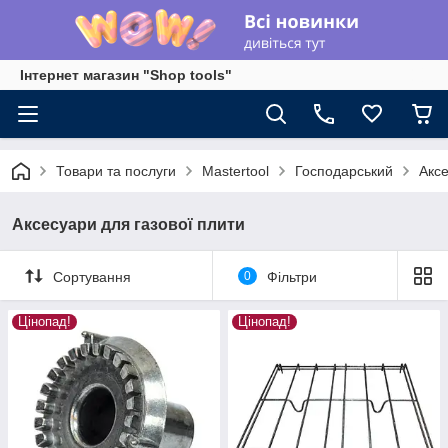
Інтернет магазин "Shop tools"
Товари та послуги
Mastertool
Господарський
Аксе
Аксесуари для газової плити
Сортування
0
Фільтри
Цінопад!
Цінопад!