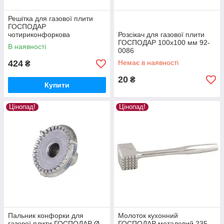
Решітка для газової плити
ГОСПОДАР
чотириконфоркова
Розсікач для газової плити
оцинкована 92-0355
ГОСПОДАР 100х100 мм 92-
В наявності
0086
424
Немає в наявності
₴
20
₴
Купити
Цінопад!
Цінопад!
Пальник конфорки для
Молоток кухонний
газової плити ГОСПОДАР Ø
ГОСПОДАР металевий 235