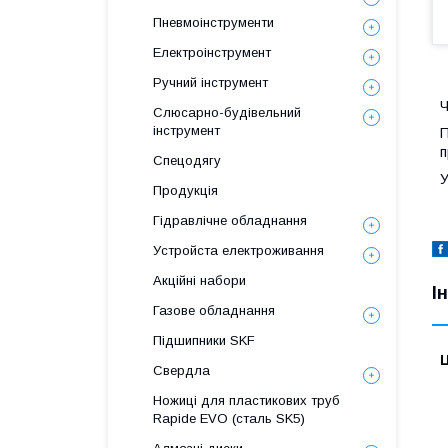
Пневмоінструменти
Електроінструмент
Ручний інструмент
Ч
Слюсарно-будівельний
інструмент
П
п
Спецодягу
У
Продукція
Гідравлічне обладнання
Уcтpoйстa елeктpoживання
Акційні набори
І
Газове обладнання
Підшипники SKF
Ц
Свердла
Ножиці для пластикових труб
Rapide EVO (сталь SK5)