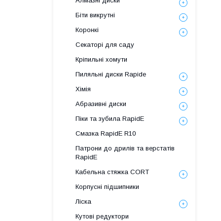
Алмазні диски
Біти викрутні
Коронкі
Секаторі для саду
Кріпильні хомути
Пиляльні диски Rapide
Хімія
Абразивні диски
Піки та зубила RapidE
Смазка RapidE R10
Патрони до дрилів та верстатів
RapidE
Кабельна стяжка СORT
Корпусні підшипники
Ліска
Кутові редуктори