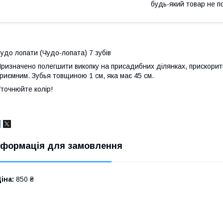
будь-який товар не п
удо лопати (Чудо-лопата) 7 зубів
ризначено полегшити викопку на присадибних ділянках, прискорити
риємним. Зубья товщиною 1 см, яка має 45 см.
точнюйте колір!
нформація для замовлення
іна:
850 ₴