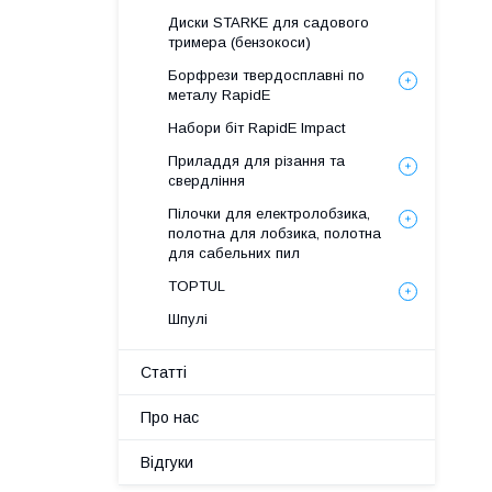
Диски STARKE для садового
тримера (бензокоси)
Борфрези твердосплавні по
металу RapidE
Набори біт RapidE Impact
Приладдя для різання та
свердління
Пілочки для електролобзика,
полотна для лобзика, полотна
для сабельних пил
TOPTUL
Шпулі
Статті
Про нас
Відгуки