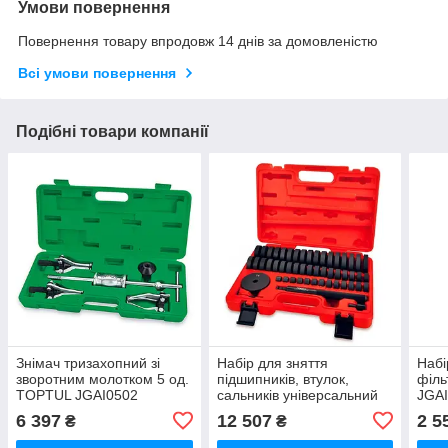
Умови повернення
Повернення товару впродовж 14 днів за домовленістю
Всі умови повернення
Подібні товари компанії
Знімач тризахопний зі
Набір для зняття
Набі
зворотним молотком 5 од.
підшипників, втулок,
філь
TOPTUL JGAI0502
сальників універсальний
JGA
52 од. TOPTUL JGAI5201
6 397
12 507
2 5
₴
₴