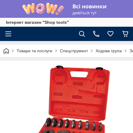
Інтернет магазин "Shop tools"
Товари та послуги
Спецструмент
Ходова група
З