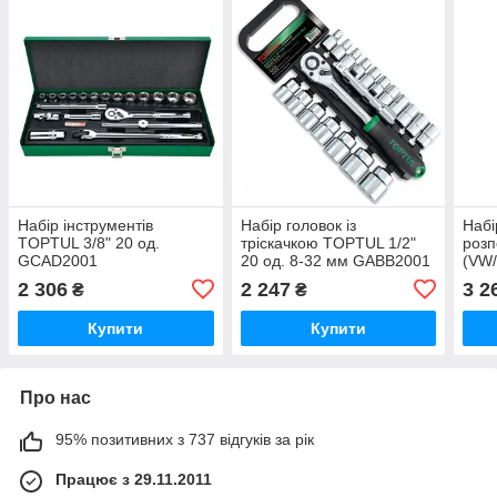
Набір інструментів
Набір головок із
Набі
TOPTUL 3/8" 20 од.
тріскачкою TOPTUL 1/2"
розп
GCAD2001
20 од. 8-32 мм GABB2001
(VW/
5/6-
2 306
2 247
3 2
₴
₴
TOP
Купити
Купити
Про нас
95% позитивних з 737 відгуків за рік
Працює з 29.11.2011