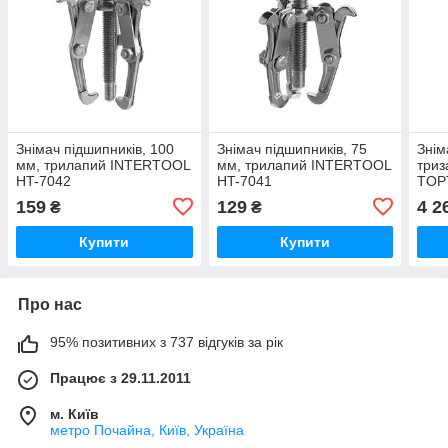
Знімач підшипників, 100
Знімач підшипників, 75
Знім
мм, трилапий INTERTOOL
мм, трилапий INTERTOOL
триз
HT-7042
HT-7041
TOP
159
129
4 2
₴
₴
Купити
Купити
Про нас
95% позитивних з 737 відгуків за рік
Працює з 29.11.2011
м. Київ
метро Почайна, Київ, Україна