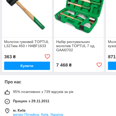
Молоток гумовий TOPTUL
Набір рихтувальних
Моло
L327мм 450 г HABF1633
молотків TOPTUL 7 од.
куз
GAAI0702
363
871
₴
7 468
₴
Купити
Про нас
95% позитивних з 739 відгуків за рік
Працює з 29.11.2011
м. Київ
метро Почайна, Київ, Україна