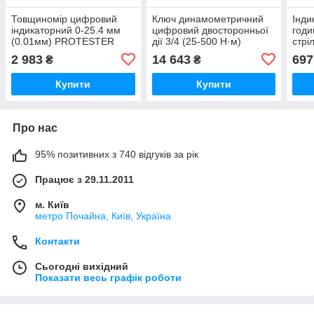
Товщиномір цифровий
Ключ динамометричний
Інди
індикаторний 0-25.4 мм
цифровий двосторонньої
годи
(0.01мм) PROTESTER
дії 3/4 (25-500 Н·м)
стрі
5317-25
PROTESTER AWJ6-500
PRO
2 983
14 643
697
₴
₴
Купити
Купити
Про нас
95% позитивних з 740 відгуків за рік
Працює з 29.11.2011
м. Київ
метро Почайна, Київ, Україна
Контакти
Сьогодні вихідний
Показати весь графік роботи