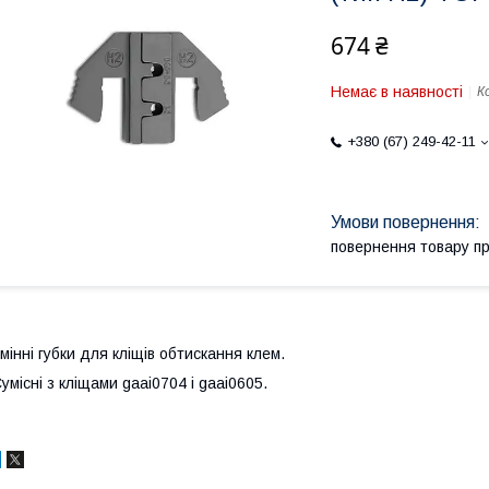
674 ₴
Немає в наявності
К
+380 (67) 249-42-11
повернення товару п
мінні губки для кліщів обтискання клем.
умісні з кліщами gaai0704 і gaai0605.