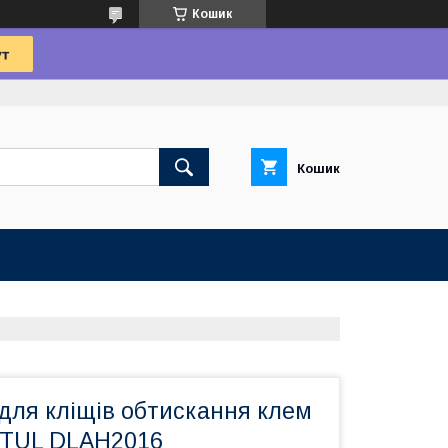
Кошик
Кошик
 для кліщів обтискання клем
PTUL DLAH2016