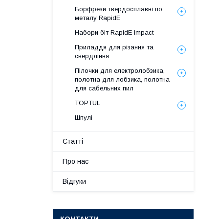
Борфрези твердосплавні по
металу RapidE
Набори біт RapidE Impact
Приладдя для різання та
свердління
Пілочки для електролобзика,
полотна для лобзика, полотна
для сабельних пил
TOPTUL
Шпулі
Статті
Про нас
Відгуки