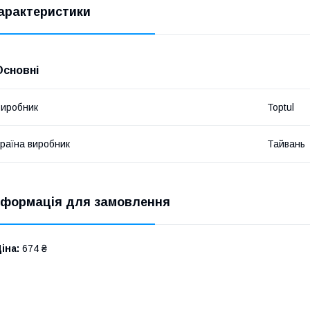
арактеристики
Основні
иробник
Toptul
раїна виробник
Тайвань
нформація для замовлення
іна:
674 ₴