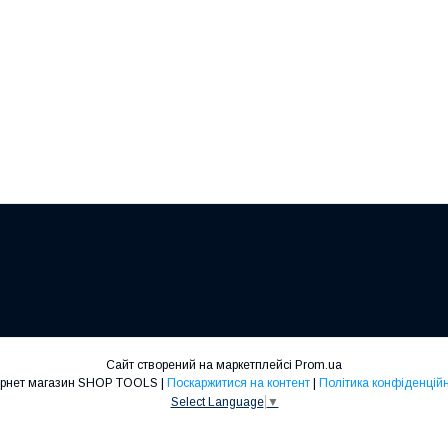
Сайт створений на маркетплейсі
Prom.ua
Інтернет магазин SHOP TOOLS |
Поскаржитися на контент
|
Політика конфіденційн
Select Language
▼