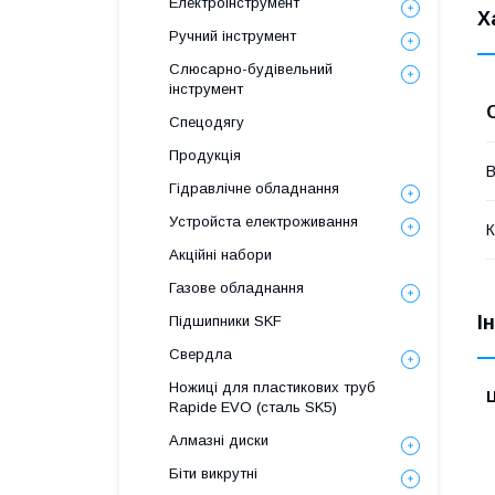
Електроінструмент
Х
Ручний інструмент
Слюсарно-будівельний
інструмент
Спецодягу
Продукція
В
Гідравлічне обладнання
Уcтpoйстa елeктpoживання
К
Акційні набори
Газове обладнання
І
Підшипники SKF
Свердла
Ножиці для пластикових труб
Ц
Rapide EVO (сталь SK5)
Алмазні диски
Біти викрутні