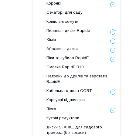
Коронкі
Секаторі для саду
Кріпильні хомути
Пиляльні диски Rapide
Хімія
Абразивні диски
Піки та зубила RapidE
Смазка RapidE R10
Патрони до дрилів та верстатів
RapidE
Кабельна стяжка СORT
Корпусні підшипники
Ліска
Кутові редуктори
Диски STARKE для садового
тримера (бензокоси)