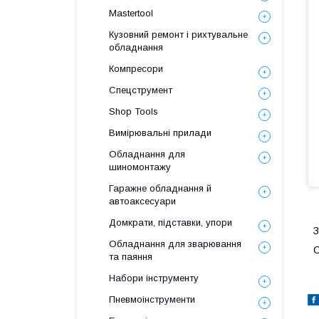
Mastertool
Кузовний ремонт і рихтувальне
обладнання
Компресори
Спецструмент
Shop Tools
Вимірювальні прилади
Обладнання для
шиномонтажу
Гаражне обладнання й
автоаксесуари
Домкрати, підставки, упори
З
Обладнання для зварювання
С
та паяння
Набори інструменту
Пневмоінструменти