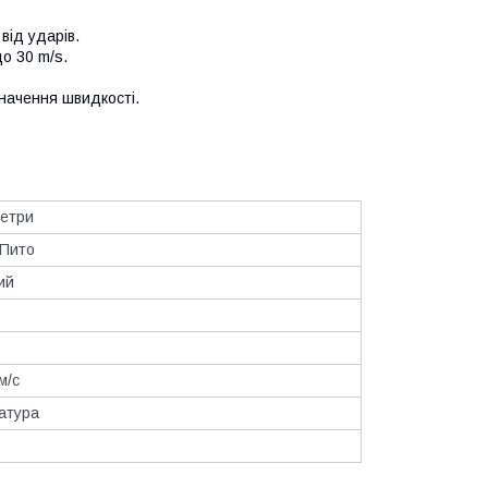
від ударів.
о 30 m/s.
значення швидкості.
етри
 Пито
ий
м/с
атура