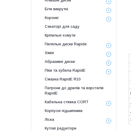
Алмазні диски
Біти викрутні
Коронкі
Секаторі для саду
Кріпильні хомути
Пиляльні диски Rapide
Хімія
Абразивні диски
Піки та зубила RapidE
Смазка RapidE R10
Патрони до дрилів та верстатів
RapidE
Кабельна стяжка СORT
Корпусні підшипники
Ліска
Кутові редуктори