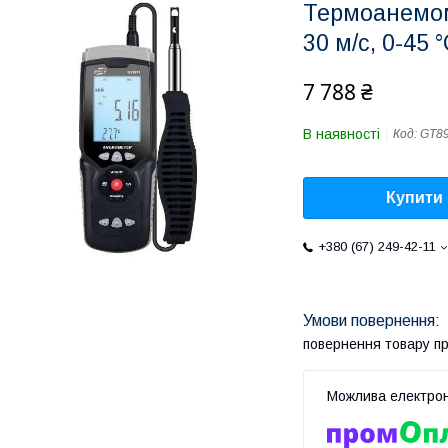
Термоанемом
30 м/с, 0-4
7 788 ₴
В наявності
Код:
GT8
Купити
+380 (67) 249-42-11
повернення товару п