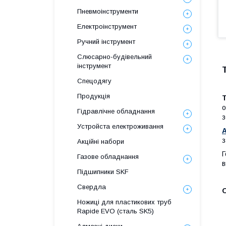
Пневмоінструменти
Електроінструмент
Ручний інструмент
Слюсарно-будівельний
інструмент
Спецодягу
Продукція
о
Гідравлічне обладнання
з
Уcтpoйстa елeктpoживання
з
Акційні набори
Г
Газове обладнання
в
Підшипники SKF
Свердла
Ножиці для пластикових труб
Rapide EVO (сталь SK5)