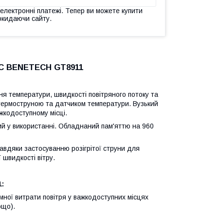
 електронні платежі. Тепер ви можете купити
окидаючи сайту.
 °C BENETECH GT8911
я температури, швидкості повітряного потоку та
 термоструною та датчиком температури. Вузький
жкодоступному місці.
ний у використанні. Обладнаний пам'яттю на 960
авдяки застосуванню розігрітої струни для
 швидкості вітру.
:
ної витрати повітря у важкодоступних місцях
ощо).