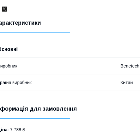
арактеристики
Основні
иробник
Benetech
раїна виробник
Китай
нформація для замовлення
іна:
7 788 ₴