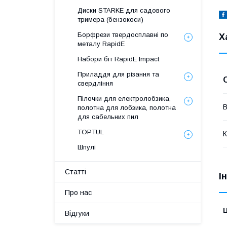
Диски STARKE для садового
тримера (бензокоси)
Борфрези твердосплавні по
Х
металу RapidE
Набори біт RapidE Impact
Приладдя для різання та
свердління
Пілочки для електролобзика,
В
полотна для лобзика, полотна
для сабельних пил
TOPTUL
К
Шпулі
Статті
І
Про нас
Ц
Відгуки