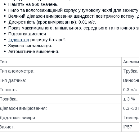
Пам'ять на 960 значень.
Пило та вологозахищений корпус у гумовому чохлі для захисту 
Великий діапазон вимірювання швидкості повітряного потоку: д
Дискретність (крок вимірювання): 0,01 м/с.
Показ максимального, мінімального, середнього та поточного 
Підсвітка дисплея
Індикатор
розряду батареї.
Звукова сигналізація.
Автоматичне вимкнення.
Тип:
Анемом
Тип анемометра:
Трубка
Тип датчика:
Виносн
Точність:
0.3 м/с
Похибка:
± 3 %
Діапазон вимірювання:
0.3~30 
Додаткові виміри:
Темпер
Захист:
IP57