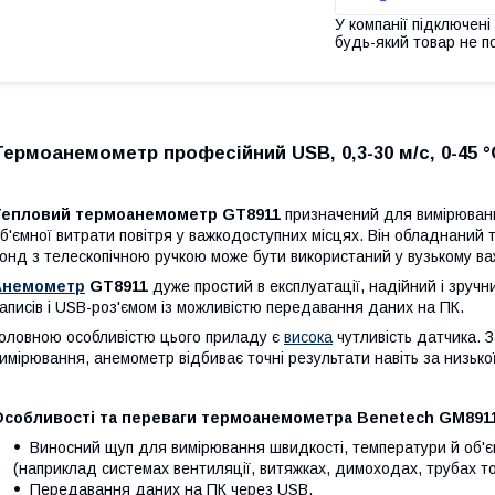
У компанії підключені
будь-який товар не п
Термоанемометр професійний USB, 0,3-30 м/с, 0-45
Тепловий термоанемометр GT8911
призначений для вимірюванн
б'ємної витрати повітря у важкодоступних місцях. Він обладнаний
онд з телескопічною ручкою може бути використаний у вузькому ва
Анемометр
GT8911
дуже простий в експлуатації, надійний і зруч
аписів і USB-роз'ємом із можливістю передавання даних на ПК.
оловною особливістю цього приладу є
висока
чутливість датчика. З
имірювання, анемометр відбиває точні результати навіть за низької
Особливості та переваги термоанемометра Benetech GM8911
Виносний щуп для вимірювання швидкості, температури й об'єм
(наприклад системах вентиляції, витяжках, димоходах, трубах т
Передавання даних на ПК через USB.