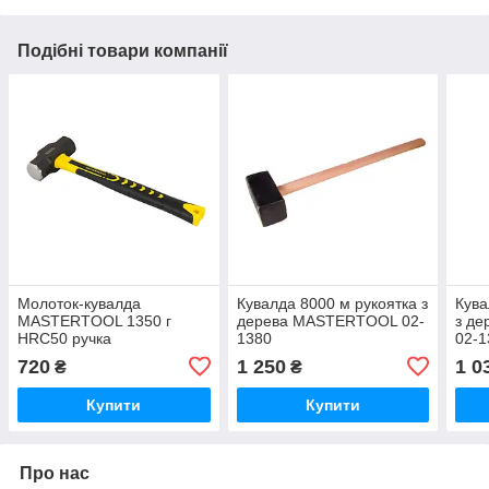
Подібні товари компанії
Молоток-кувалда
Кувалда 8000 м рукоятка з
Кува
MASTERTOOL 1350 г
дерева MASTERTOOL 02-
з д
HRC50 ручка
1380
02-1
фібергласова 325 мм 02-
720
1 250
1 0
₴
₴
1213
Купити
Купити
Про нас