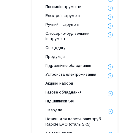
Пневмоінструменти
Електроінструмент
Ручний інструмент
Слюсарно-будівельний
інструмент
Спецодягу
Продукція
Гідравлічне обладнання
Уcтpoйстa елeктpoживання
Акційні набори
Газове обладнання
Підшипники SKF
Свердла
Ножиці для пластикових труб
Rapide EVO (сталь SK5)