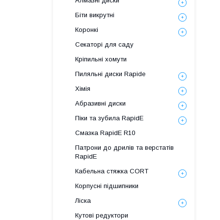
Алмазні диски
Біти викрутні
Коронкі
Секаторі для саду
Кріпильні хомути
Пиляльні диски Rapide
Хімія
Абразивні диски
Піки та зубила RapidE
Смазка RapidE R10
Патрони до дрилів та верстатів
RapidE
Кабельна стяжка СORT
Корпусні підшипники
Ліска
Кутові редуктори