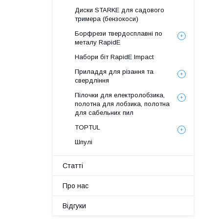
Диски STARKE для садового
тримера (бензокоси)
Борфрези твердосплавні по
металу RapidE
Набори біт RapidE Impact
Приладдя для різання та
свердління
Пілочки для електролобзика,
полотна для лобзика, полотна
для сабельних пил
TOPTUL
Шпулі
Статті
Про нас
Відгуки