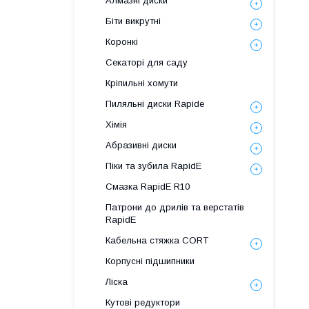
Алмазні диски
Біти викрутні
Коронкі
Секаторі для саду
Кріпильні хомути
Пиляльні диски Rapide
Хімія
Абразивні диски
Піки та зубила RapidE
Смазка RapidE R10
Патрони до дрилів та верстатів
RapidE
Кабельна стяжка СORT
Корпусні підшипники
Ліска
Кутові редуктори