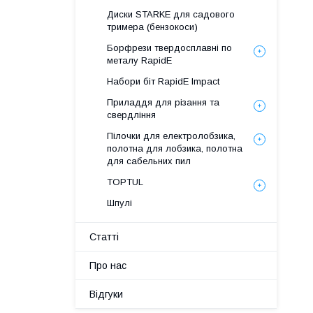
Диски STARKE для садового
тримера (бензокоси)
Борфрези твердосплавні по
металу RapidE
Набори біт RapidE Impact
Приладдя для різання та
свердління
Пілочки для електролобзика,
полотна для лобзика, полотна
для сабельних пил
TOPTUL
Шпулі
Статті
Про нас
Відгуки