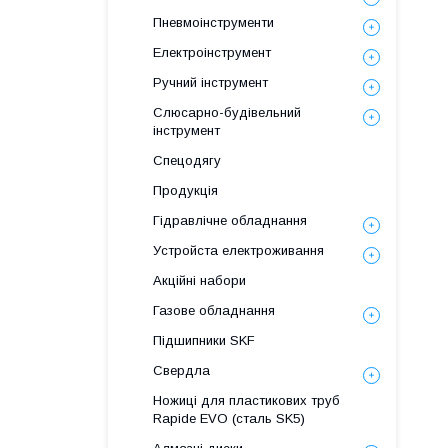
Пневмоінструменти
Електроінструмент
Ручний інструмент
Слюсарно-будівельний
інструмент
Спецодягу
Продукція
Гідравлічне обладнання
Уcтpoйстa елeктpoживання
Акційні набори
Газове обладнання
Підшипники SKF
Свердла
Ножиці для пластикових труб
Rapide EVO (сталь SK5)