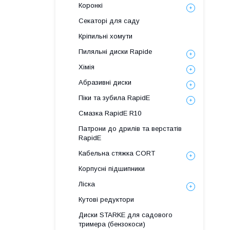
Коронкі
Секаторі для саду
Кріпильні хомути
Пиляльні диски Rapide
Хімія
Абразивні диски
Піки та зубила RapidE
Смазка RapidE R10
Патрони до дрилів та верстатів
RapidE
Кабельна стяжка СORT
Корпусні підшипники
Ліска
Кутові редуктори
Диски STARKE для садового
тримера (бензокоси)