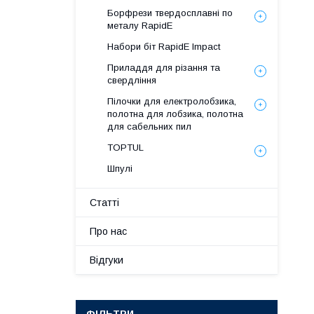
Борфрези твердосплавні по
металу RapidE
Набори біт RapidE Impact
Приладдя для різання та
свердління
Пілочки для електролобзика,
полотна для лобзика, полотна
для сабельних пил
TOPTUL
Шпулі
Статті
Про нас
Відгуки