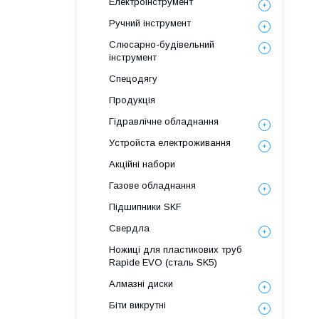
Електроінструмент
Ручний інструмент
Слюсарно-будівельний
інструмент
Спецодягу
Продукція
Гідравлічне обладнання
Уcтpoйстa елeктpoживання
Акційні набори
Газове обладнання
Підшипники SKF
Свердла
Ножиці для пластикових труб
Rapide EVO (сталь SK5)
Алмазні диски
Біти викрутні