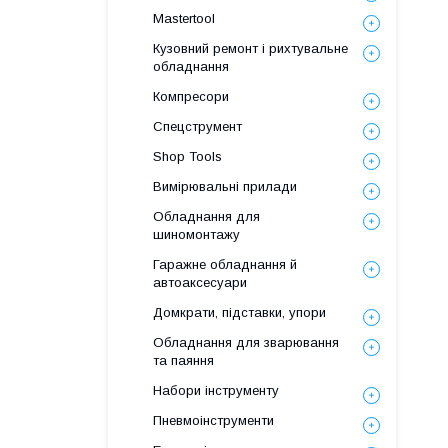
Mastertool
Кузовний ремонт і рихтувальне
обладнання
Компресори
Спецструмент
Shop Tools
Вимірювальні прилади
Обладнання для
шиномонтажу
Гаражне обладнання й
автоаксесуари
Домкрати, підставки, упори
Обладнання для зварювання
та паяння
Набори інструменту
Пневмоінструменти